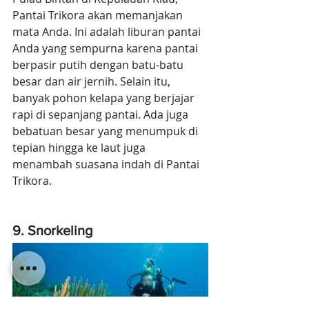
Pantai Trikora akan memanjakan 
mata Anda. Ini adalah liburan pantai 
Anda yang sempurna karena pantai 
berpasir putih dengan batu-batu 
besar dan air jernih. Selain itu, 
banyak pohon kelapa yang berjajar 
rapi di sepanjang pantai. Ada juga 
bebatuan besar yang menumpuk di 
tepian hingga ke laut juga 
menambah suasana indah di Pantai 
Trikora.
9. Snorkeling