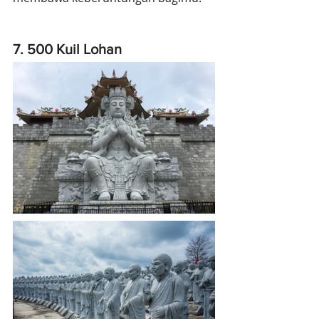
7. 500 Kuil Lohan