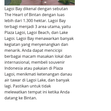
Lagoi Bay dikenal dengan sebutan 
The Heart of Bintan dengan luas 
lebih dari 1.300 hektar. Lagoi Bay 
terbagi menjadi 3 area utama, yaitu 
Plaza Lagoi, Lagoi Beach, dan Lake 
Lagoi. Lagoi Bay menawarkan banyak 
kegiatan yang menyenangkan dan 
menarik. Anda dapat mencicipi 
berbagai macam masakan lokal dan 
internasional, membeli souvenir 
Indonesia atau pakaian di Plaza 
Lagoi, menikmati ketenangan danau 
air tawar di Lagoi Lake, dan banyak 
lagi. Pastikan untuk tidak 
melewatkan tempat ini ketika Anda 
datang ke Bintan.