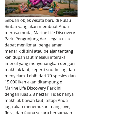
Sebuah objek wisata baru di Pulau 
Bintan yang akan membuat Anda 
merasa muda, Marine Life Discovery 
Park. Pengunjung dari segala usia 
dapat menikmati pengalaman 
menarik di sini atau belajar tentang 
kehidupan laut melalui interaksi 
imersif yang menyenangkan dengan 
makhluk laut, seperti snorkeling dan 
menyelam. Lebih dari 70 spesies dan 
15.000 ikan akan ditampung di 
Marine Life Discovery Park ini 
dengan luas 2,8 hektar. Tidak hanya 
makhluk bawah laut, tetapi Anda 
juga akan menemukan mangrove, 
flora, dan fauna secara bersamaan.