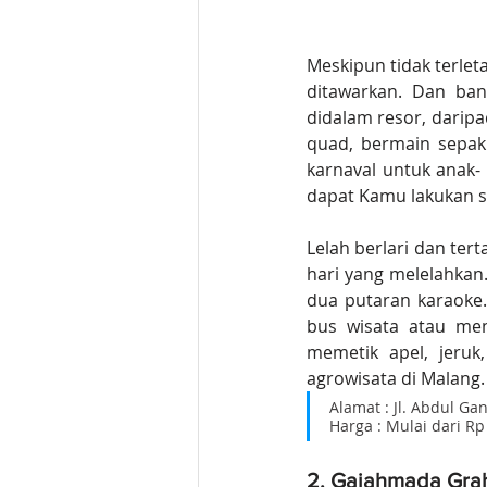
Meskipun tidak terlet
ditawarkan. Dan ban
didalam resor, darip
quad, bermain sepak
karnaval untuk anak-
dapat Kamu lakukan se
Lelah berlari dan ter
hari yang melelahkan
dua putaran karaoke.
bus wisata atau men
memetik apel, jeruk,
agrowisata di Malang. 
Alamat : Jl. Abdul Gan
Harga : Mulai dari R
2. Gajahmada Gra