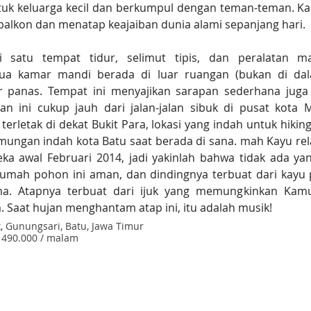
tuk keluarga kecil dan berkumpul dengan teman-teman. K
t balkon dan menatap keajaiban dunia alami sepanjang hari.
 satu tempat tidur, selimut tipis, dan peralatan m
a kamar mandi berada di luar ruangan (bukan di dal
ir panas. Tempat ini menyajikan sarapan sederhana juga
n ini cukup jauh dari jalan-jalan sibuk di pusat kota 
i terletak di dekat Bukit Para, lokasi yang indah untuk hikin
gan indah kota Batu saat berada di sana. mah Kayu relati
a awal Februari 2014, jadi yakinlah bahwa tidak ada ya
mah pohon ini aman, dan dindingnya terbuat dari kayu p
ma. Atapnya terbuat dari ijuk yang memungkinkan Kamu
 Saat hujan menghantam atap ini, itu adalah musik!
k, Gunungsari, Batu, Jawa Timur
p 490.000 / malam