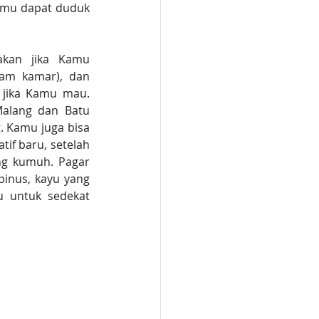
amu dapat duduk 
akan jika Kamu 
am kamar), dan 
 jika Kamu mau. 
Malang dan Batu 
g. Kamu juga bisa 
f baru, setelah 
ng kumuh. Pagar 
inus, kayu yang 
 untuk sedekat 