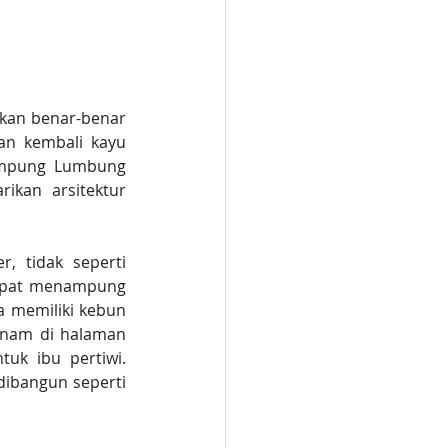
kan benar-benar 
n kembali kayu 
ampung Lumbung 
ikan arsitektur 
, tidak seperti 
apat menampung 
 memiliki kebun 
anam di halaman 
uk ibu pertiwi. 
ibangun seperti 