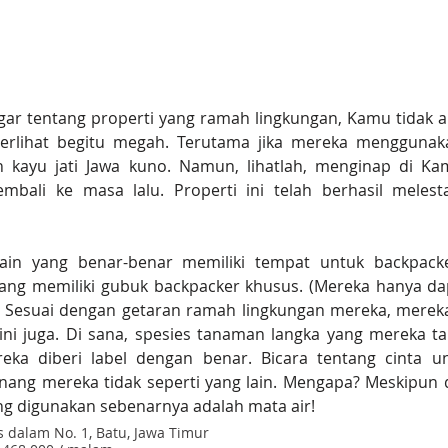
r tentang properti yang ramah lingkungan, Kamu tidak a
terlihat begitu megah. Terutama jika mereka menggunaka
h kayu jati Jawa kuno. Namun, lihatlah, menginap di K
embali ke masa lalu. Properti ini telah berhasil melestar
lain yang benar-benar memiliki tempat untuk backpacker
g memiliki gubuk backpacker khusus. (Mereka hanya d
 Sesuai dengan getaran ramah lingkungan mereka, mereka
mini juga. Di sana, spesies tanaman langka yang mereka t
ka diberi label dengan benar. Bicara tentang cinta unt
enang mereka tidak seperti yang lain. Mengapa? Meskipun d
ng digunakan sebenarnya adalah mata air!
s dalam No. 1, Batu, Jawa Timur