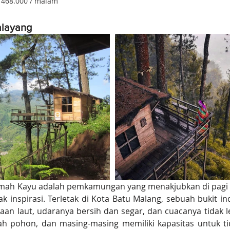
p 468.000 / malam
alayang
Omah Kayu adalah pemkamungan yang menakjubkan di pagi da
ak inspirasi. Terletak di Kota Batu Malang, sebuah bukit ind
an laut, udaranya bersih dan segar, dan cuacanya tidak l
h pohon, dan masing-masing memiliki kapasitas untuk ti