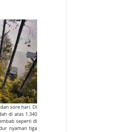
n sore hari. Di 
ah di atas 1.340 
embab seperti di 
dur nyaman tiga 