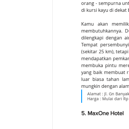
orang - sempurna un
di kursi kayu di deka
Kamu akan memiliki
membutuhkannya. Du
dilengkapi dengan a
Tempat persembunyia
(sekitar 25 km), tetap
mendapatkan pemkamun
membuka pintu merek
yang baik membuat ru
luar biasa tahan la
mungkin dengan alam.
Alamat : Jl. Gn Banya
Harga : Mulai dari R
5. MaxOne Hotel 